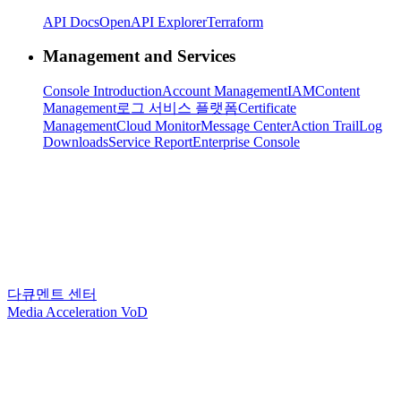
API Docs
OpenAPI Explorer
Terraform
Management and Services
Console Introduction
Account Management
IAM
Content
Management
로그 서비스 플랫폼
Certificate
Management
Cloud Monitor
Message Center
Action Trail
Log
Downloads
Service Report
Enterprise Console
다큐멘트 센터
Media Acceleration VoD