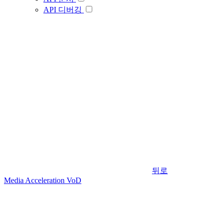
API 디버깅
뒤로
Media Acceleration VoD