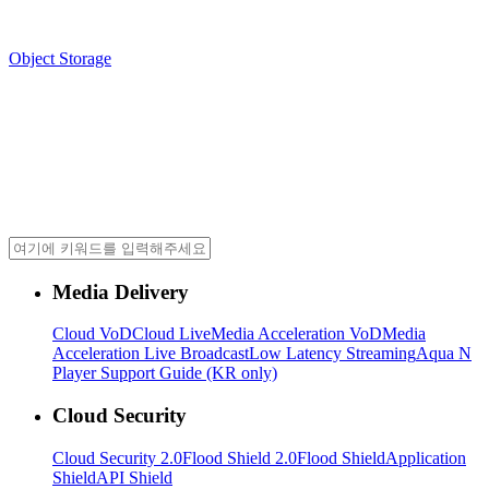
Object Storage
Media Delivery
Cloud VoD
Cloud Live
Media Acceleration VoD
Media
Acceleration Live Broadcast
Low Latency Streaming
Aqua N
Player Support Guide (KR only)
Cloud Security
Cloud Security 2.0
Flood Shield 2.0
Flood Shield
Application
Shield
API Shield