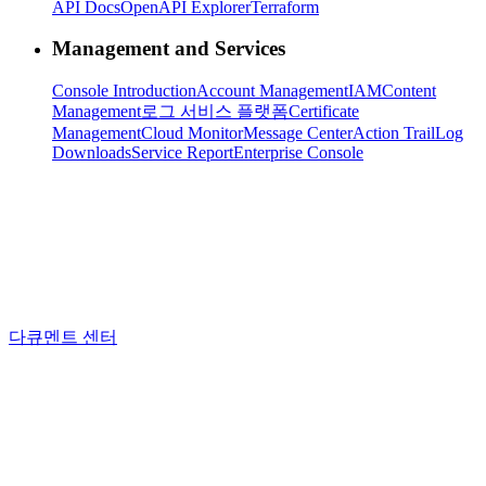
API Docs
OpenAPI Explorer
Terraform
Management and Services
Console Introduction
Account Management
IAM
Content
Management
로그 서비스 플랫폼
Certificate
Management
Cloud Monitor
Message Center
Action Trail
Log
Downloads
Service Report
Enterprise Console
다큐멘트 센터