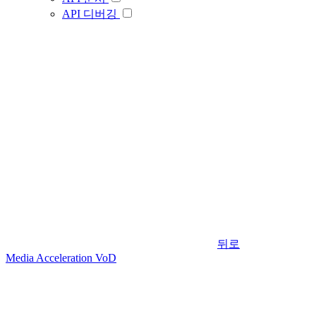
API 디버깅
뒤로
Media Acceleration VoD