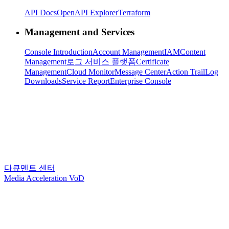
API Docs
OpenAPI Explorer
Terraform
Management and Services
Console Introduction
Account Management
IAM
Content
Management
로그 서비스 플랫폼
Certificate
Management
Cloud Monitor
Message Center
Action Trail
Log
Downloads
Service Report
Enterprise Console
다큐멘트 센터
Media Acceleration VoD